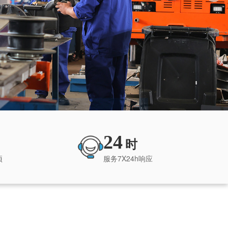
24
时
项
服务7X24h响应